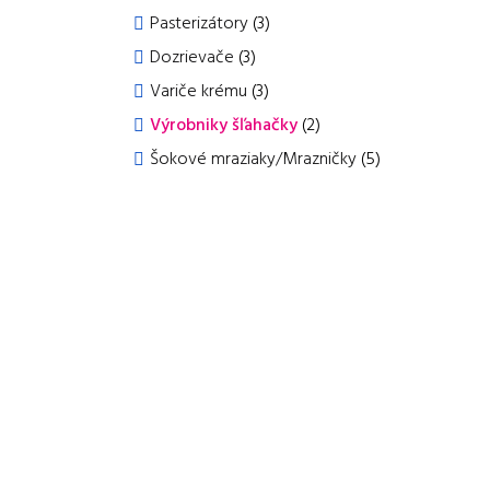
Pasterizátory
(3)
Dozrievače
(3)
Variče krému
(3)
Výrobniky šľahačky
(2)
Šokové mraziaky/Mrazničky
(5)