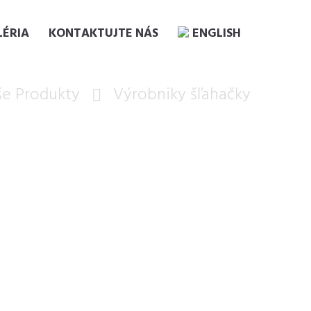
LÉRIA
KONTAKTUJTE NÁS
ENGLISH
še Produkty
Výrobniky šľahačky