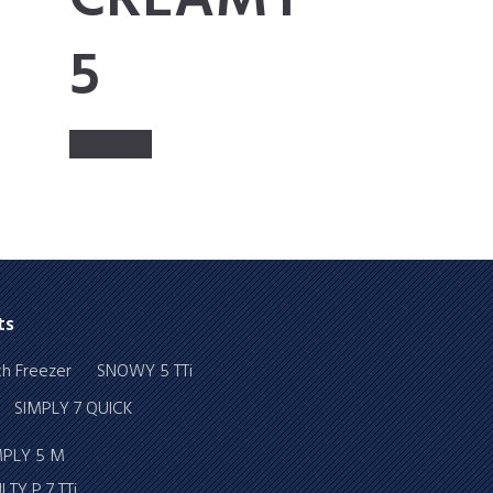
CREAMY
5
Read more
ts
SNOWY 5 TTi
SIMPLY 7 QUICK
MPLY 5 M
TY P 7 TTi