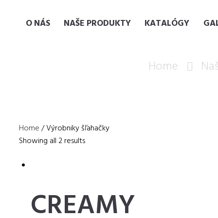
O NÁS
NAŠE PRODUKTY
KATALÓGY
GA
Home
Na
Home
/ Výrobniky šľahačky
Showing all 2 results
CREAMY