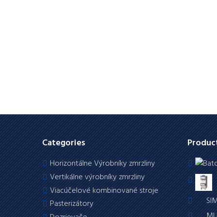
Categories
Produc
Horizontálne Výrobníky zmrzliny
Vertikálne výrobníky zmrzliny
Viacúčelové kombinované stroje
SI
Pasterizátory
MUL